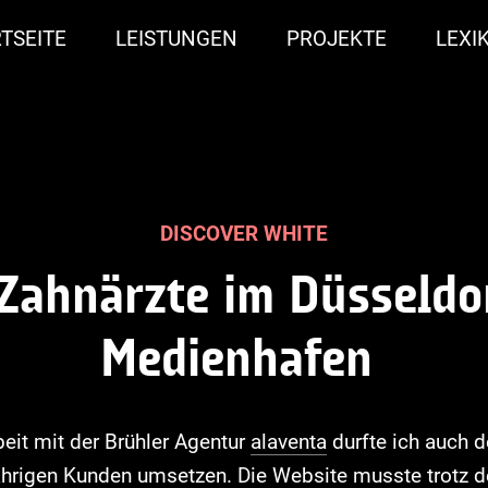
TSEITE
LEISTUNGEN
PROJEKTE
LEXI
DISCOVER WHITE
Z
a
h
n
ä
r
z
t
e
i
m
D
ü
s
s
e
l
d
o
M
e
d
i
e
n
h
a
f
e
n
it mit der Brühler Agentur
alaventa
durfte ich auch d
hrigen Kunden umsetzen. Die Website musste trotz der