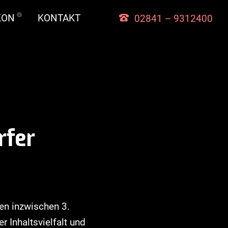
KON
KONTAKT
02841 – 9312400
r
f
e
r
en inzwischen 3.
 Inhaltsvielfalt und