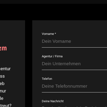
Vorname *
nem
Agentur / Firma
gentur
ess
Telefon
Web
 nur
de
Deine Nachricht
treut?