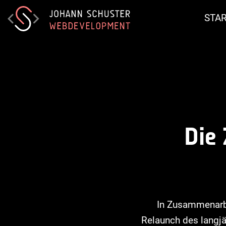
STAR
D
i
e
In Zusammenarbe
Relaunch des langjä